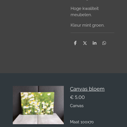
Hoge kwaliteit
meubelen.
Kleur mint groen.
D
D
S
D
e
e
h
e
l
e
a
l
e
l
r
e
n
e
n
Canvas bloem
€ 5,00
Canvas
Maat 100x70