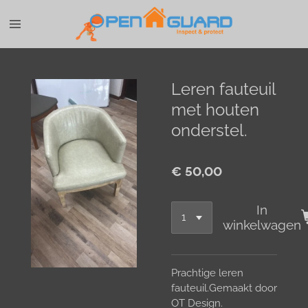
Ga
direct
naar
de
hoofdinhoud
Leren fauteuil
met houten
onderstel.
€ 50,00
In
winkelwagen
Prachtige leren
fauteuil.Gemaakt door
OT Design.