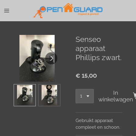
Ga
direct
naar
de
hoofdinhoud
Senseo
apparaat
Phillips zwart.
€ 15,00
In
winkelwagen
Gebruikt apparaat
compleet en schoon.