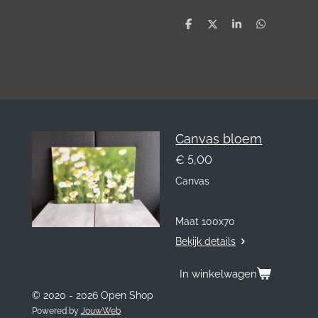
D
D
S
D
e
e
h
e
l
e
a
l
e
l
r
e
n
e
n
Canvas bloem
€ 5,00
Canvas
Maat 100x70
Bekijk details
In winkelwagen
© 2020 - 2026 Open Shop
Powered by
JouwWeb