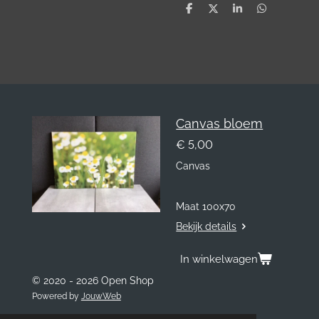
D
D
S
D
e
e
h
e
l
e
a
l
e
l
r
e
n
e
n
Canvas bloem
€ 5,00
Canvas
Maat 100x70
Bekijk details
In winkelwagen
© 2020 - 2026 Open Shop
Powered by
JouwWeb