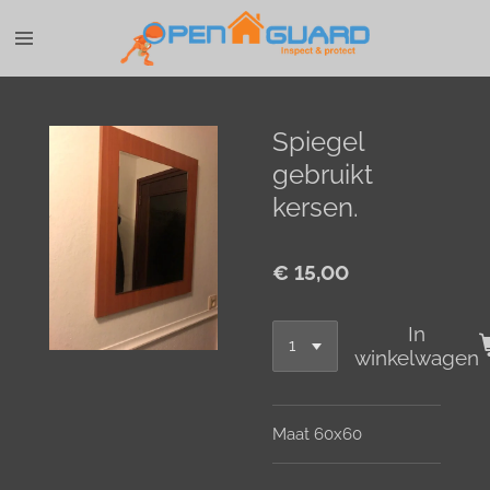
Ga
direct
naar
de
hoofdinhoud
Spiegel
gebruikt
kersen.
€ 15,00
In
winkelwagen
Maat 60x60