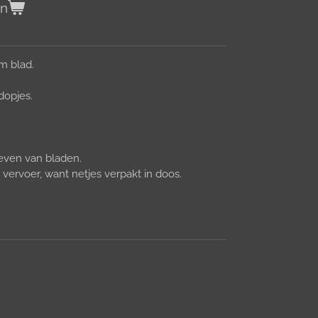
en
m blad.
dopjes.
oeven van bladen.
vervoer, want netjes verpakt in doos.