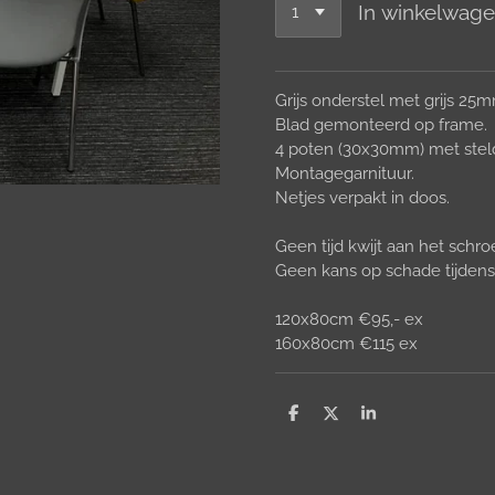
In winkelwag
Grijs onderstel met grijs 25m
Blad gemonteerd op frame.
4 poten (30x30mm) met stel
Montagegarnituur.
Netjes verpakt in doos.
Geen tijd kwijt aan het schr
Geen kans op schade tijdens 
120x80cm €95,- ex
160x80cm €115 ex
D
D
S
e
e
h
l
e
a
e
l
r
n
e