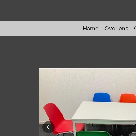
Ga
direct
naar
de
Home
Over ons
hoofdinhoud