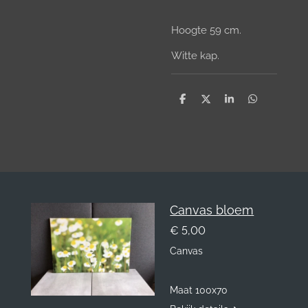
Hoogte 59 cm.
Witte kap.
D
D
S
D
e
e
h
e
l
e
a
l
e
l
r
e
n
e
n
Canvas bloem
€ 5,00
Canvas
Maat 100x70