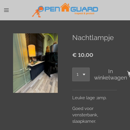
Ga
direct
naar
de
hoofdinhoud
Nachtlampje
€ 10,00
In
winkelwagen
Leuke lage ;amp.
Goed voor
vensterbank,
slaapkamer.