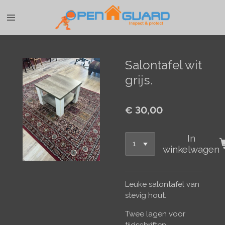
Ga
direct
naar
de
hoofdinhoud
Salontafel wit
grijs.
€ 30,00
In
winkelwagen
Leuke salontafel van
stevig hout.
Twee lagen voor
tijdschriften.