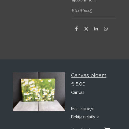
60x60x45
D
D
S
D
e
e
h
e
l
e
a
l
e
l
r
e
n
e
n
Canvas bloem
€ 5,00
Canvas
Maat 100x70
Bekijk details